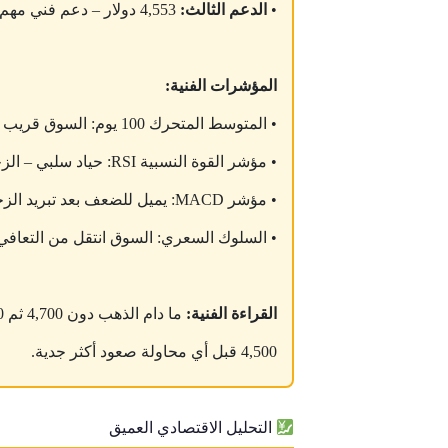
•
الدعم الثالث:
4,553 دولار – دعم فني مهم ثم 4,500 دولار كمنطقة نفسية أعمق
المؤشرات الفنية:
• المتوسط المتحرك 100 يوم: السوق قريب منه – دعم مهم للمشترين
• مؤشر القوة النسبية RSI: حياد سلبي – الزخم ليس منهاراً لكنه ليس مريحاً للمشترين
• مؤشر MACD: يميل للضعف بعد تبريد الزخم الصاعد السابق
• السلوك السعري: السوق انتقل من التعافي
القراءة الفنية:
4,500 قبل أي محاولة صعود أكثر جدية.
التحليل الاقتصادي العميق