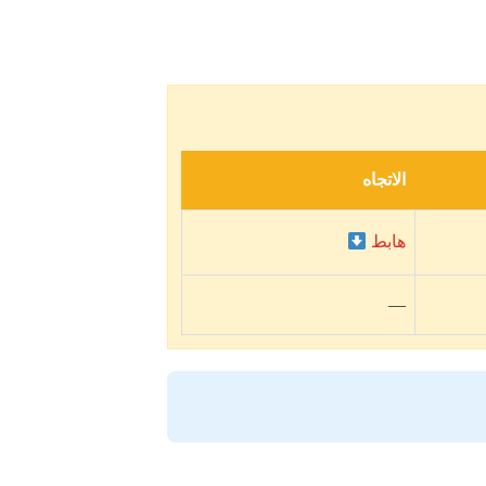
الاتجاه
هابط
—