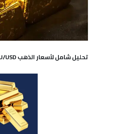
تحليل شامل لأسعار الذهب XAU/USD وتأثيرات الدولار والفائدة والتوترات الجيوسياسية على المعدن الأصفر: