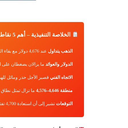
الخلاصة التنفيذية – أهم 5 نقاط:
الذهب يتداول
عند 4,676 دولار مع بقاء السعر تحت ضغط بعد الفشل في تثبيت الزخم فوق 4,700–4,780 دولار
الدولار والعوائد
ما يزالان يضغطان على ا
الاتجاه الفني
قصير الأجل حذر ومائل للهبوط ما 
منطقة 4,646–4,576
ما تزال تمثل نطاق ا
التوقعات
تشير إلى أن استعادة 4,700 تفتح باب التعافي، بينما كسر 4,576 يعيد سيناريو التصحيح الأعمق