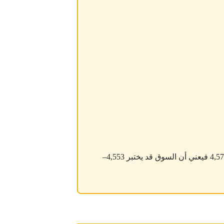
ما دام الذهب دون 4,700 ثم 4,760–4,780 دولار، فالأفضلية التكتيكية تبقى حذرة. أما كسر 4,646 ثم 4,576 فيعني أن السوق قد يختبر 4,553–