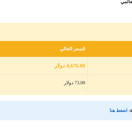
السعر الحالي
4,676.00 دولار
73.00 دولار
:
اضغط هنا