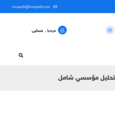
 @MSQAISFX91
msqaisfx@msqaisfx.com
مرحبا ,
حسابى