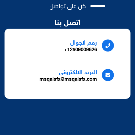
كن على تواصل
اتصل بنا
رقم الجوال
12509009826+
البريد الالكتروني
msqaisfx@msqaisfx.com