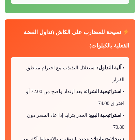
نصيحة للمضارب على الكاش (تداول الفضة
الفعلية بالكيلوات)
•
آلية التداول:
استغلال التذبذب مع احترام مناطق
القرار
•
استراتيجية الشراء:
بعد ارتداد واضح من 72.00 أو
اختراق 74.00
•
استراتيجية البيع:
الحذر يتزايد إذا عاد السعر دون
70.80
•
ربحك/خسارتك:
يتحدد بالتوقيت والانضباط أكثر من