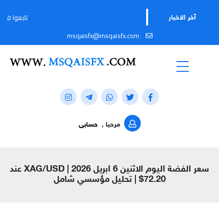
تابعوا قناتنا على تيليج
آخر الاخبار
msqaisfx@msqaisfx.com
مرحبا ,
حسابى
سعر الفضة اليوم الاثنين 6 ابريل 2026 | XAG/USD عند
72.20$ | تحليل مؤسسي شامل