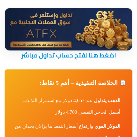
اضغط هنا لفتح حساب تداول مباشر
الخلاصة التنفيذية – أهم 5 نقاط:
الذهب يتداول
عند 4,657 دولار مع استمرار التذبذب
أسفل الحاجز النفسي 4,700 دولار
الدولار القوي
وارتفاع أسعار النفط ما يزالان يحدان من