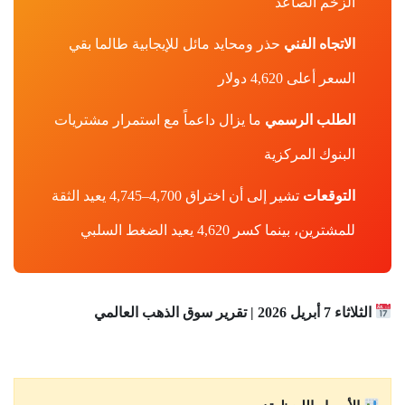
الزخم الصاعد
الاتجاه الفني
حذر ومحايد مائل للإيجابية طالما بقي
السعر أعلى 4,620 دولار
الطلب الرسمي
ما يزال داعماً مع استمرار مشتريات
البنوك المركزية
التوقعات
تشير إلى أن اختراق 4,700–4,745 يعيد الثقة
للمشترين، بينما كسر 4,620 يعيد الضغط السلبي
الثلاثاء 7 أبريل 2026 | تقرير سوق الذهب العالمي