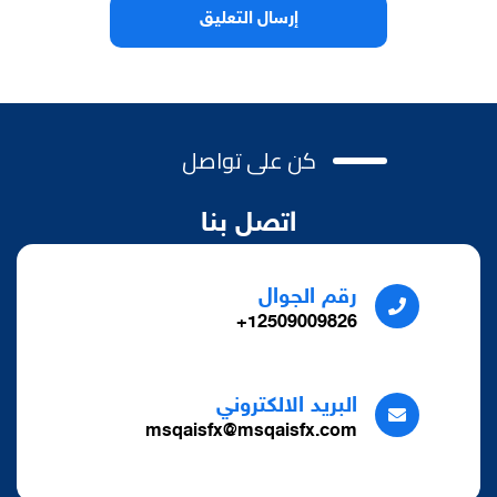
كن على تواصل
اتصل بنا
رقم الجوال
12509009826+
البريد الالكتروني
msqaisfx@msqaisfx.com