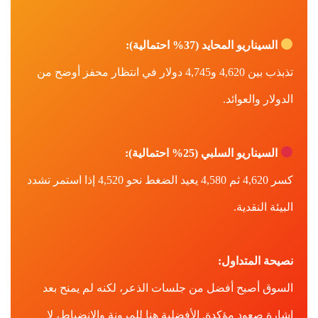
السيناريو المحايد (37% احتمالية):
تذبذب بين 4,620 و4,745 دولار في انتظار محفز أوضح من
الدولار والعوائد.
السيناريو السلبي (25% احتمالية):
كسر 4,620 ثم 4,580 يعيد الضغط نحو 4,520 إذا استمر تشدد
البيئة النقدية.
نصيحة المتداول:
السوق أصبح أفضل من جلسات الذعر، لكنه لم يمنح بعد
إشارة صعود مؤكدة. الأفضلية هنا للمرونة والانضباط، لا