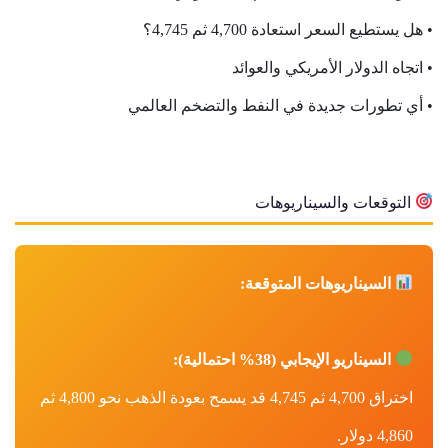
• هل يستطيع السعر استعادة 4,700 ثم 4,745؟
• اتجاه الدولار الأمريكي والعوائد
• أي تطورات جديدة في النفط والتضخم العالمي
التوقعات والسيناريوهات
السيناريوهات المتوقعة:
السيناريو الإيجابي (38% احتمالية):
اختراق 4,700 ثم 4,745 قد يسمح بعودة الذهب نحو 4,800 ثم
4,860 دولار.