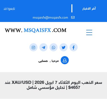
تابعوا قناتنا على تيليجر
آخر الاخبار
msqaisfx@msqaisfx.com
مرحبا ,
حسابى
سعر الذهب اليوم الثلاثاء 7 ابريل 2026 | XAU/USD عند
4657$ | تحليل مؤسسي شامل