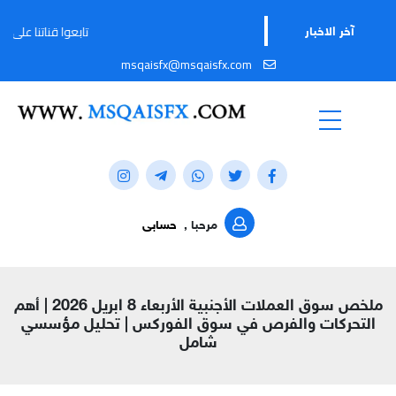
تابعوا قناتنا على تيليجرام لمواكبة آ
آخر الاخبار
msqaisfx@msqaisfx.com
مرحبا ,
حسابى
ملخص سوق العملات الأجنبية الأربعاء 8 ابريل 2026 | أهم
التحركات والفرص في سوق الفوركس | تحليل مؤسسي
شامل