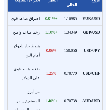
الزوج
التغير
القراءة السريعة
الحالي
EUR/USD
1.16985
+0.91%
اختراق صاعد قوي
GBP/USD
1.34349
+1.10%
زخم صاعد واضح
هبوط حاد للدولار
-0.96%
158.056
USD/JPY
أمام الين
ضغط هابط قوي
-1.25%
0.78770
USD/CHF
على الدولار
من أبرز
AUD/USD
0.70738
+1.40%
المستفيدين من
تحسن المعنويات