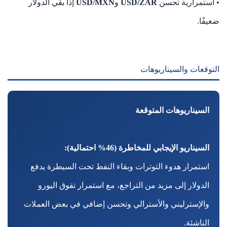
• استمرارية تحسن
USD/ZAR
و
USD/MXN
إذا بقي الدولار
ضعيفًا.
التوقعات والسيناريوهات
السيناريوهات المتوقعة
السيناريو الإيجابي للمخاطرة (46% احتمالية):
استمرار هدوء التوترات وبقاء النفط تحت السيطرة يدفع
الدولار إلى مزيد من التراجع، مع استمرار تفوق اليورو
والإسترليني والأسترالي وتحسن إضافي في بعض العملات
الناشئة.