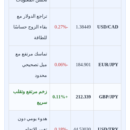
تراجع الدولار مع
USD/CAD
1.38449
-0.27%
بقاء الزوج حساسًا
للطاقة
تماسك مرتفع مع
EUR/JPY
184.901
-0.06%
ميل تصحيحي
محدود
زخم مرتفع وتقلب
+0.11%
212.339
GBP/JPY
سريع
هدوء يومي دون
USD/TRY
44.53030
-0.18%
تغيير الاتجاه