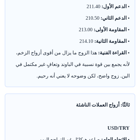
•
الدعم الأول:
211.40
•
الدعم الثاني:
210.50
•
المقاومة الأولى:
213.00
•
المقاومة الثانية:
214.10
•
القراءة الفنية:
هذا الزوج ما يزال من أقوى أزواج الزخم،
لأنه يجمع بين قوة نسبية في الباوند وتعافٍ غير مكتمل في
الين. زوج واضح، لكن وضوحه لا يعني أنه رحيم.
ثالثًا: أزواج العملات الناشئة
USD/TRY
•
الاتجاه العام:
صاعد هيكليًا رغم التراجع اليومي