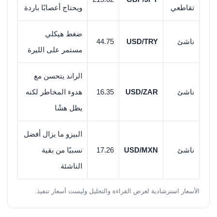
تقاطعي
ويحتاج أعصابًا باردة
ضغط هيكلي
ناشئ
USD/TRY
44.75
مستمر على الليرة
الراند يتحسن مع
ناشئ
USD/ZAR
16.35
هدوء المخاطر لكنه
يظل هشًا
البيزو ما يزال أفضل
ناشئ
USD/MXN
17.26
نسبيًا من بقية
الناشئة
الأسعار استرشادية لغرض القراءة والتحليل وليست أسعار تنفيذ.