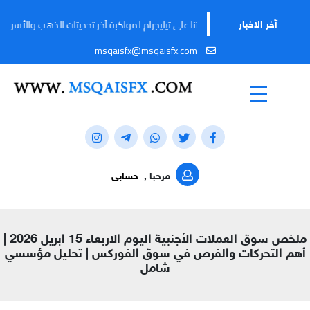
تابعوا قناتنا على تيليجرام لمواكبة آخر تحديثات الذهب والأسواق المالية لحظة بلح
آخر الاخبار
msqaisfx@msqaisfx.com
مرحبا ,
حسابى
ملخص سوق العملات الأجنبية اليوم الاربعاء 15 ابريل 2026 |
أهم التحركات والفرص في سوق الفوركس | تحليل مؤسسي
شامل