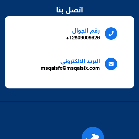
اتصل بنا
رقم الجوال
12509009826+
البريد الالكتروني
msqaisfx@msqaisfx.com