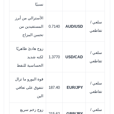
نسبيًا
الأسترالي من أبرز
سلعي /
AUD/USD
0.7140
المستفيدين من
تقاطعي
تحسن المزاج
زوج هادئ ظاهريًا
سلعي /
USD/CAD
1.3770
لكنه شديد
تقاطعي
الحساسية للنفط
قوة اليورو ما تزال
سلعي /
EUR/JPY
187.40
تتفوق على تعافي
تقاطعي
الين
سلعي /
زوج زخم سريع
215.62
GBP/JPY