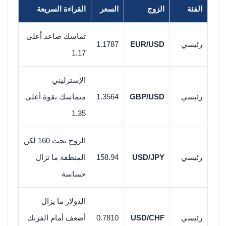
الفئة
الزوج
السعر
القراءة السريعة
تماسك صاعد أعلى
رئيسي
EUR/USD
1.1787
1.17
الإسترليني
رئيسي
GBP/USD
1.3564
متماسك بقوة أعلى
1.35
الزوج تحت 160 لكن
رئيسي
USD/JPY
158.94
المنطقة ما تزال
حساسة
الدولار ما يزال
رئيسي
USD/CHF
0.7810
أضعف أمام الفرنك