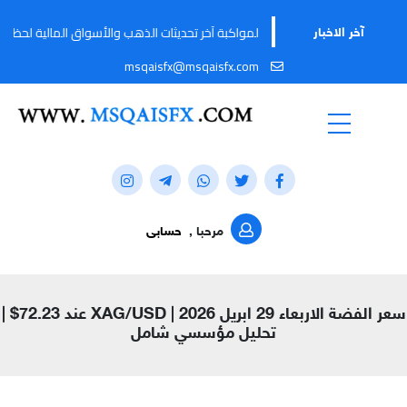
ا قناتنا على تيليجرام لمواكبة آخر تحديثات الذهب والأسواق المالية لحظة بلحظة من خلال ال
آخر الاخبار
msqaisfx@msqaisfx.com
مرحبا ,
حسابى
سعر الفضة الاربعاء 29 ابريل 2026 | XAG/USD عند 72.23$ |
تحليل مؤسسي شامل