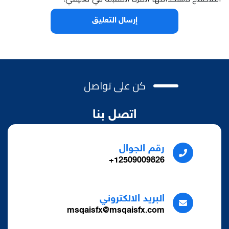
كن على تواصل
اتصل بنا
رقم الجوال
12509009826+
البريد الالكتروني
msqaisfx@msqaisfx.com