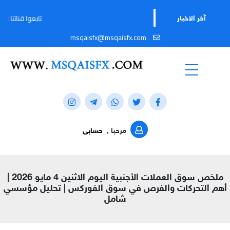
تابعوا قناتنا على تيليجرام لمواك
آخر الاخبار
msqaisfx@msqaisfx.com
مرحبا ,
حسابى
ملخص سوق العملات الأجنبية اليوم الاثنين 4 مايو 2026 |
أهم التحركات والفرص في سوق الفوركس | تحليل مؤسسي
شامل