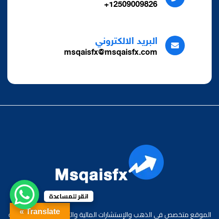
12509009826+
البريد الالكتروني
msqaisfx@msqaisfx.com
انقر للمساعدة
Translate »
الموقع متخصص في الذهب والإستشارات المالية والتدريب، مع خبرة واسعة