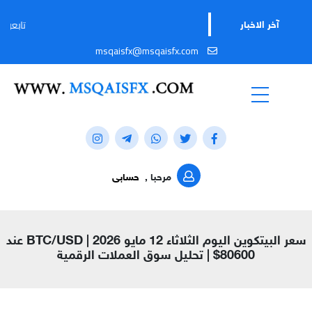
تابعوا قناتنا على ت
آخر الاخبار
msqaisfx@msqaisfx.com
مرحبا ,
حسابى
سعر البيتكوين اليوم الثلاثاء 12 مايو 2026 | BTC/USD عند
80600$ | تحليل سوق العملات الرقمية