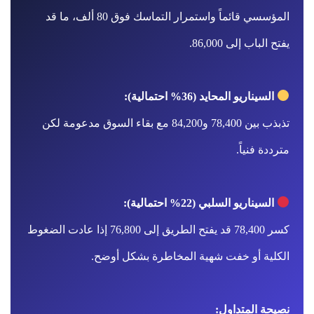
المؤسسي قائماً واستمرار التماسك فوق 80 ألف، ما قد
يفتح الباب إلى 86,000.
السيناريو المحايد (36% احتمالية):
تذبذب بين 78,400 و84,200 مع بقاء السوق مدعومة لكن
مترددة فنياً.
السيناريو السلبي (22% احتمالية):
كسر 78,400 قد يفتح الطريق إلى 76,800 إذا عادت الضغوط
الكلية أو خفت شهية المخاطرة بشكل أوضح.
نصيحة المتداول: