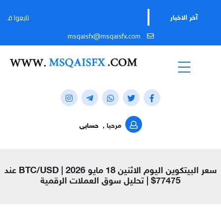
تابعوا قناتنا على تيليج
آخر الاخبار
msqaisfx@msqaisfx.com
مرحبا ,
حسابى
سعر البيتكوين اليوم الاثنين 18 مايو 2026 | BTC/USD عند
77475$ | تحليل سوق العملات الرقمية