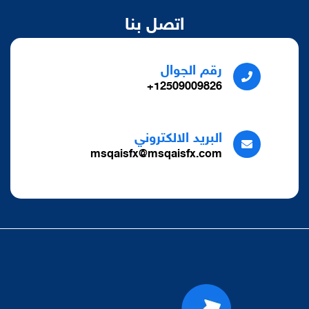
اتصل بنا
رقم الجوال
12509009826+
البريد الالكتروني
msqaisfx@msqaisfx.com