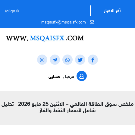
تابعوا قناتنا على تيليجرا
آخر الاخبار
msqaisfx@msqaisfx.com
مرحبا ,
حسابى
ملخص سوق الطاقة العالمي – الاثنين 25 مايو 2026 | تحليل
شامل لأسعار النفط والغاز