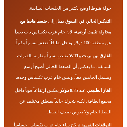
جولة هبوط أوضح بكثير من الجلسات السابقة.
التفكير الحالي في السوق
يميل إلى
ضغط هابط مع
محاولة تثبيت أرضية
، لأن خام غرب تكساس بات بعيداً
عن منطقة 100 دولار ودخل نطاقاً أضعف نفسياً وفنياً.
الفارق بين برنت وWTI
تقلص نسبياً مقارنة بالفترات
السابقة، ما يعكس أن الضغط الحالي أصبح أوسع
ويشمل الخامين معاً، وليس خام غرب تكساس وحده.
الغاز الطبيعي
عند
8.85 دولار
يعكس ارتفاعاً قوياً داخل
مجمع الطاقة، لكنه يتحرك حالياً بمنطق مختلف عن
النفط الخام ولا يعوض ضعف النفط.
التوقعات القريبة
ترجّح بقاء خام غرب تكساس حساساً