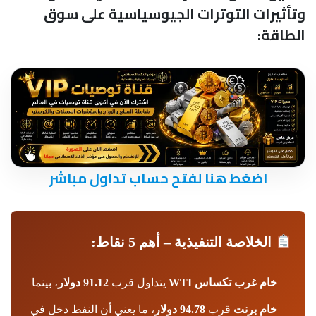
وتأثيرات التوترات الجيوسياسية على سوق
الطاقة:
اضغط هنا لفتح حساب تداول مباشر
الخلاصة التنفيذية – أهم 5 نقاط:
خام غرب تكساس WTI
يتداول قرب
91.12 دولار
، بينما
خام برنت
قرب
94.78 دولار
، ما يعني أن النفط دخل في