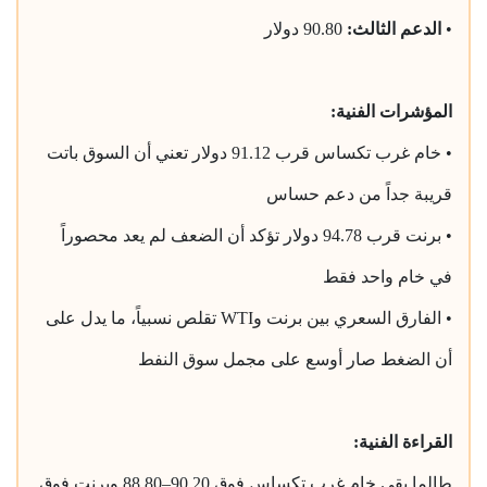
•
الدعم الثالث:
90.80 دولار
المؤشرات الفنية:
• خام غرب تكساس قرب 91.12 دولار تعني أن السوق باتت
قريبة جداً من دعم حساس
• برنت قرب 94.78 دولار تؤكد أن الضعف لم يعد محصوراً
في خام واحد فقط
• الفارق السعري بين برنت وWTI تقلص نسبياً، ما يدل على
أن الضغط صار أوسع على مجمل سوق النفط
القراءة الفنية:
طالما بقي خام غرب تكساس فوق 90.20–88.80 وبرنت فوق