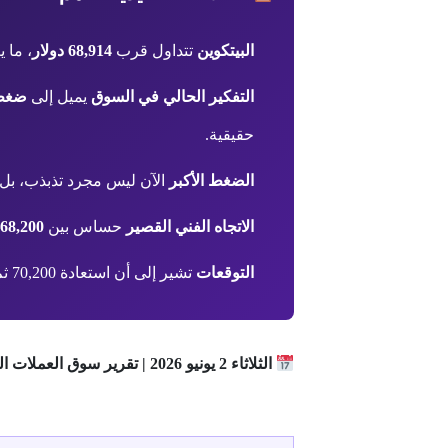
البيتكوين
تتداول قرب
68,914 دولار
، ما 
التفكير الحالي في السوق
يميل إلى
ضغط 
حقيقية.
الضغط الأكبر
الآن ليس مجرد تذبذب، بل
الاتجاه الفني القصير
حساس بين
68,200–66,800
التوقعات
تشير إلى أن استعادة 70,200 ثم 71,800 مطلوبة لتخفيف الضغط، بينما كسر 66,800 يفتح الباب لتراجع أعمق.
الثلاثاء 2 يونيو 2026 | تقرير سوق العملات الرقمية العالمي