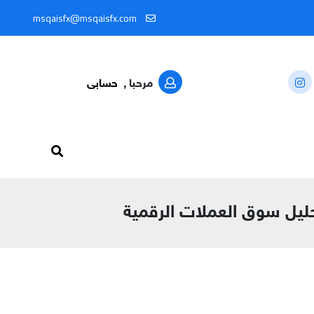
MSQAISFX
msqaisfx@msqaisfx.com
مرحبا ,
حسابى