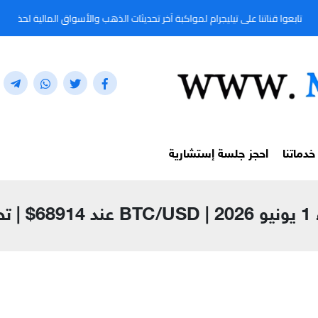
لى تيليجرام لمواكبة آخر تحديثات الذهب والأسواق المالية لحظة بلحظة من خلال المعرّف: @91
خدماتنا
احجز جلسة إستشارية
مية