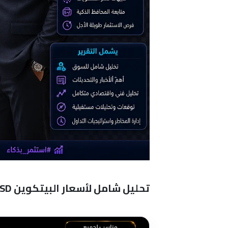
تحليل شامل لأسعار البيتكوين BTC/USD ومستجدات سوق العملات الرقمية الكبرى وتأثيرات التقلبات العالمية: