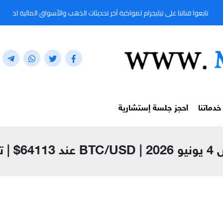
لى تيليجرام لمواكبة آخر تحديثات الذهب والأسواق المالية لحظة بلحظة من خلال المعرّف: @91
خدماتنا
احجز جلسة إستشارية
رقمية