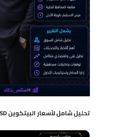
تحليل شامل لأسعار البيتكوين BTC/USD ومستجدات سوق العملات الرقمية الكبرى وتأثيرات التقلبات العالمية: