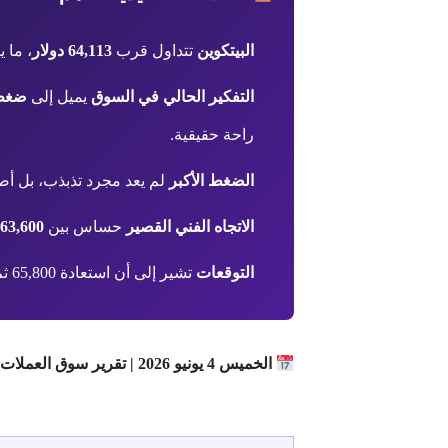
البيتكوين
تتداول قرب
64,113 دولار
، ما 
التفكير الحالي في السوق
يميل إلى
ضغط 
راحة حقيقية.
الضغط الأكبر
لم يعد مجرد تذبذب، بل أص
الاتجاه الفني القصير
حساس بين
63,600–62,200
التوقعات
تشير إلى أن استعادة 65,800 ثم 67,600 مطلوبة لتخفيف الضغط، بينما كسر 62,200 يفتح الباب لتراجع أعمق.
الخميس 4 يونيو 2026 | تقرير سوق العملات الرقمية العالمي