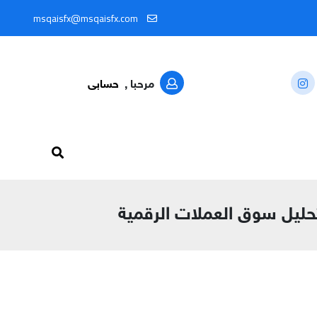
MSQAISFX
msqaisfx@msqaisfx.com
مرحبا ,
حسابى