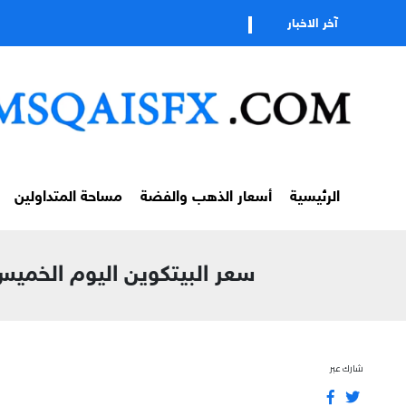
تابعوا قناتنا ع
آخر الاخبار
الرئيسية
أسعار الذهب والفضة
مساحة المتداولين
سعر البيتكوين اليوم الخميس 4 يونيو 2026 | BTC/USD عند 64113$ | تحليل سوق العملات ال
شارك عبر