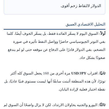
الدولار لالتقاط زخم أقوى.
التحليل الاقتصادي العميق
أولاً:
السوق اليوم لا يسعّر الفائدة فقط، بل يسعّر الخوف أيضًا. كلما
بقي التوتر الجيوسياسي حاضرًا وواصل النفط تأثيره في صورة
التضخم، بقي الدولار قادرًا على الدفاع عن موقعه حتى لو لم يندفع
صعودًا بشكل حاد.
ثانيًا:
اقتراب
USD/JPY
مرة أخرى من 160 يجعل السوق كله أكثر
توترًا، لأن هذه المنطقة أثبتت سابقًا أنها ليست مستوى فنيًا عاديًا، بل
نقطة اختبار فعلية لإرادة اليابان.
ثالثًا:
اليورو والجنيه يحاولان الارتداد، لكن لا يزال واضحًا أن السوق لم