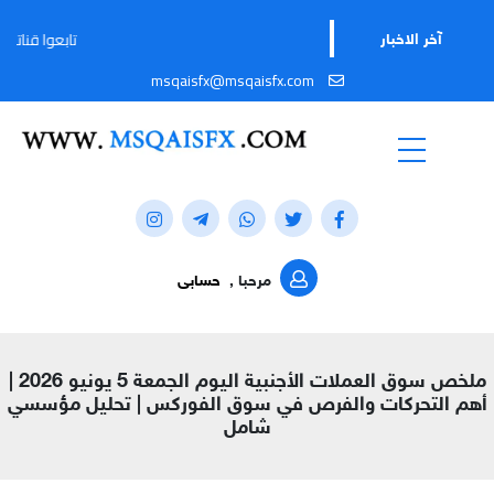
تابعوا قناتنا على تيليجرام لم
آخر الاخبار
msqaisfx@msqaisfx.com
مرحبا ,
حسابى
ملخص سوق العملات الأجنبية اليوم الجمعة 5 يونيو 2026 |
أهم التحركات والفرص في سوق الفوركس | تحليل مؤسسي
شامل