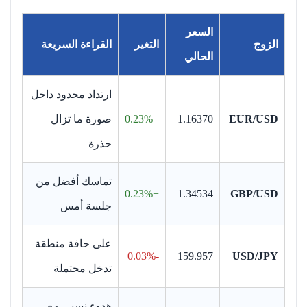
السعر
الزوج
التغير
القراءة السريعة
الحالي
ارتداد محدود داخل
EUR/USD
1.16370
+0.23%
صورة ما تزال
حذرة
تماسك أفضل من
+0.23%
1.34534
GBP/USD
جلسة أمس
على حافة منطقة
-0.03%
159.957
USD/JPY
تدخل محتملة
هدوء نسبي مع