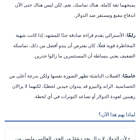
يمنحهما ثقة كاملة. هناك تماسك، نعم، لكن ليس هناك حتى الآن
اندفاع مقنع ومستقر ضد الدولار.
رابعًا:
الأسترالي يقدم قراءة صادقة جدًا للمشهد: إذا كانت شهية
المخاطرة قوية فعلًا، كان يفترض أن يبدو أفضل من ذلك. تماسكه
الضعيف يعني ببساطة أن المستثمرين ما زالوا حذرين.
خامسًا:
العملات الناشئة تظهر الصورة نفسها ولكن بدرجة أعلى من
الحساسية. الراند والبيزو قد يبدوان جيدين لحظيًا، لكنهما لا يزالان
رهينين لعودة الدولار أو تصاعد التوترات في أي لحظة.
لماذا يهم هذا الآن؟
• لأن الدولار لا يزال يجد دعمًا من الحذر العالمي وليس من