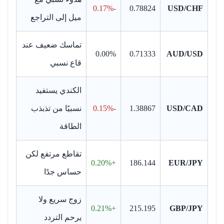
-0.17%
0.78824
USD/CHF
ميل إلى التراجع
تماسك ضعيف عند
0.00%
0.71333
AUD/USD
قاع نسبي
الكندي يستفيد
USD/CAD
1.38867
-0.15%
نسبيًا من تذبذب
الطاقة
تقاطع مرتفع لكن
+0.20%
186.144
EUR/JPY
حساس جدًا
زوج سريع ولا
+0.21%
215.195
GBP/JPY
يرحم التردد