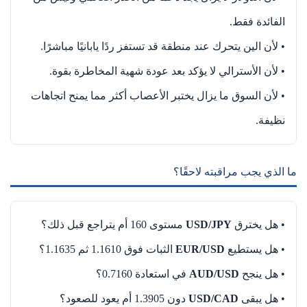
الفائدة فقط.
• لأن الين يتحرك عند منطقة قد تستفز ردًا يابانيًا مباشرًا.
• لأن الأسترالي لا يؤكد بعد عودة شهية المخاطرة بقوة.
• لأن السوق ما يزال يختبر الأعصاب أكثر مما يمنح اتجاهات
نظيفة.
ما الذي يجب مراقبته لاحقًا؟
• هل يخترق
USD/JPY
مستوى 160 أم يتراجع قبل ذلك؟
• هل يستطيع
EUR/USD
الثبات فوق 1.1610 ثم 1.1635؟
• هل ينجح
AUD/USD
في استعادة 0.7160؟
• هل يبقى
USD/CAD
دون 1.3905 أم يعود للصعود؟