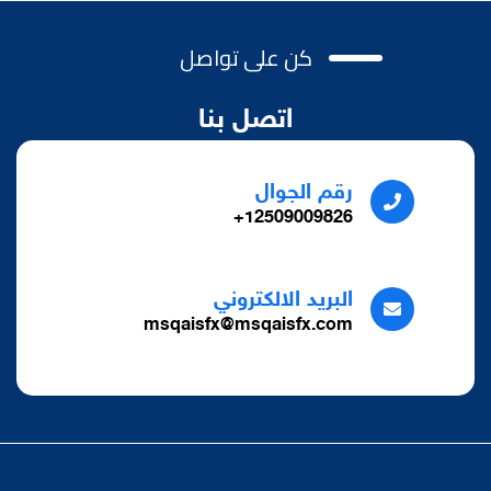
كن على تواصل
اتصل بنا
رقم الجوال
12509009826+
البريد الالكتروني
msqaisfx@msqaisfx.com