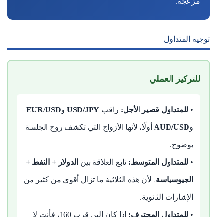
مزعجة.
توجيه المتداول
للتركيز العملي
•
للمتداول قصير الأجل:
راقب
USD/JPY
و
EUR/USD
و
AUD/USD
أولًا، لأنها الأزواج التي تكشف روح الجلسة
بوضوح.
•
للمتداول المتوسط:
تابع العلاقة بين
الدولار + النفط +
الجيوسياسة
، لأن هذه الثلاثية ما تزال أقوى من كثير من
الإشارات الثانوية.
•
للمتداول المحترف:
إذا كان الين قرب 160، فأنت لا