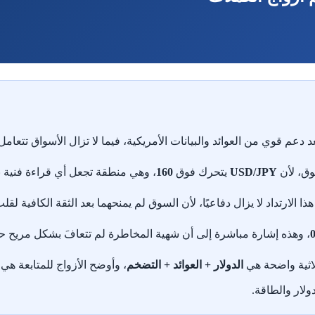
د دعم قوي من العوائد والبيانات الأمريكية، فيما لا تزال الأسواق تتع
وق، لأن
USD/JPY
يتحرك فوق
160
، وهي منطقة تجعل أي قراءة فنية نا
ذا الارتداد لا يزال دفاعيًا، لأن السوق لم يمنحهما بعد الثقة الكافية لقلب 
، وهذه إشارة مباشرة إلى أن شهية المخاطرة لم تتعافَ بشكل مريح حت
لاثية واضحة هي
الدولار + العوائد + التضخم
، وأوضح الأزواج للمتابعة هي
لار والطاقة.