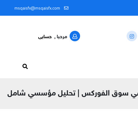
: @MSQAISFX91
msqaisfx@msqaisfx.com
مرحبا ,
حسابى