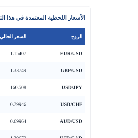
الأسعار اللحظية المعتمدة في هذا ال
الزوج
السعر الحالي
1.15407
EUR/USD
1.33749
GBP/USD
160.508
USD/JPY
0.79946
USD/CHF
0.69964
AUD/USD