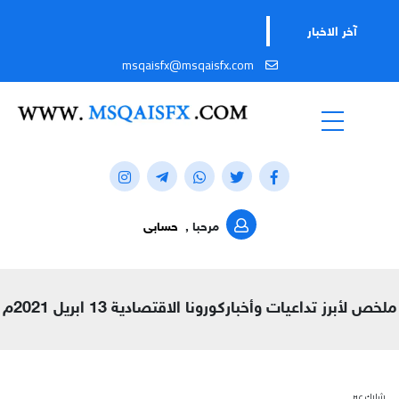
آخر الاخبار
msqaisfx@msqaisfx.com
مرحبا ,
حسابى
ملخص لأبرز تداعيات وأخباركورونا الاقتصادية 13 ابريل 2021م
شارك عبر