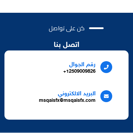
كن على تواصل
اتصل بنا
رقم الجوال
12509009826+
البريد الالكتروني
msqaisfx@msqaisfx.com