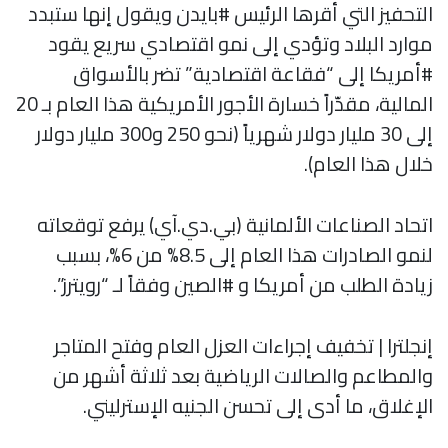
التحفيز التي أقرها الرئيس #بايدن ويقول إنها ستبدد
موارد البلاد وتؤدي إلى نمو اقتصادي سريع يقود
#أمريكا إلى “فقاعة اقتصادية” تضر بالأسواق
المالية، مقدّراً خسارة الأجور الأمريكية هذا العام بـ 20
إلى 30 مليار دولار شهرياً (نحو 250 و300 مليار دولار
خلال هذا العام).
اتحاد الصناعات الألمانية (بي.دي.آي) يرفع توقعاته
لنمو الصادرات هذا العام إلى 8.5% من 6%، بسبب
زيادة الطلب من أمريكا و #الصين وفقاً لـ “رويترز”.
إنجلترا | تخفيف إجراءات العزل العام وفتح المتاجر
والمطاعم والصالات الرياضية بعد ثلاثة أشهر من
الإغلاق، ما أدى إلى تحسن الجنيه الإسترليني.