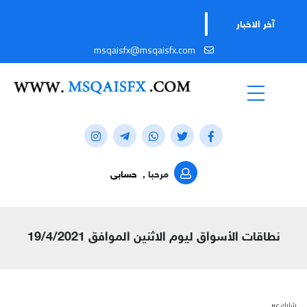
آخر الاخبار
msqaisfx@msqaisfx.com
مرحبا ,
حسابى
نطاقات الأسواق ليوم الاثنين الموافق 19/4/2021
شارك عبر