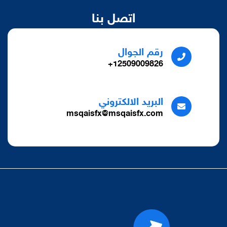
اتصل بنا
رقم الجوال
12509009826+
البريد الالكتروني
msqaisfx@msqaisfx.com