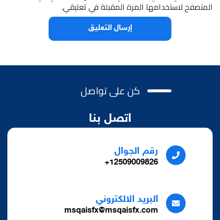
المتصفح لاستخدامها المرة المقبلة في تعليقي.
كن على تواصل
اتصل بنا
رقم الجوال
12509009826+
البريد الالكتروني
msqaisfx@msqaisfx.com