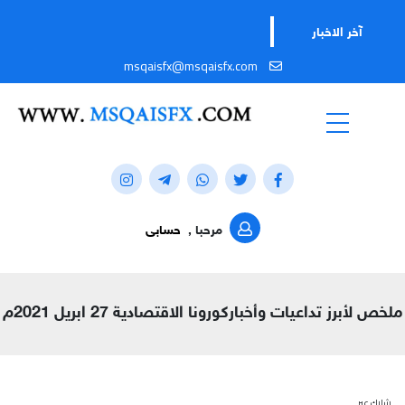
آخر الاخبار
msqaisfx@msqaisfx.com
مرحبا ,
حسابى
ملخص لأبرز تداعيات وأخباركورونا الاقتصادية 27 ابريل 2021م
شارك عبر