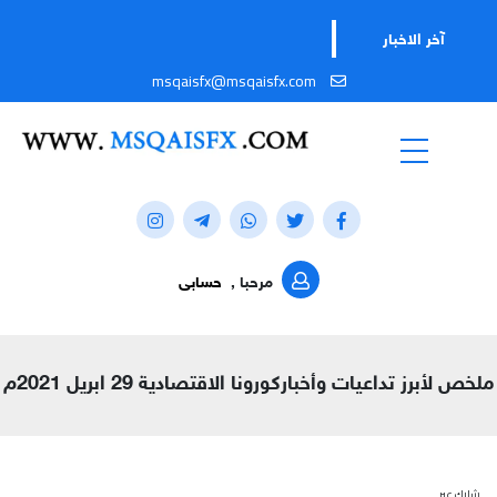
آخر الاخبار
msqaisfx@msqaisfx.com
مرحبا ,
حسابى
ملخص لأبرز تداعيات وأخباركورونا الاقتصادية 29 ابريل 2021م
شارك عبر