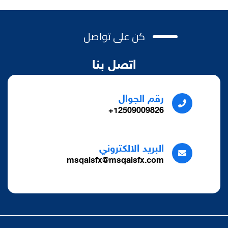
كن على تواصل
اتصل بنا
رقم الجوال
12509009826+
البريد الالكتروني
msqaisfx@msqaisfx.com