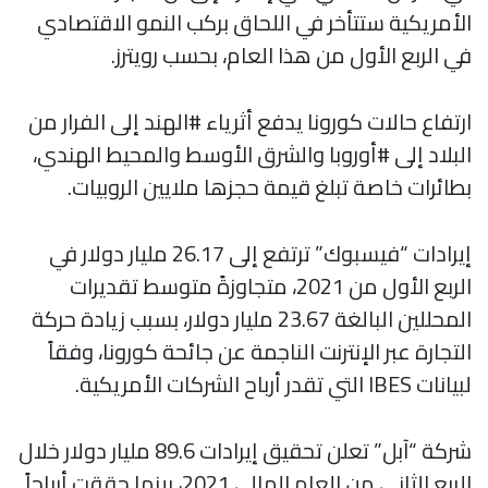
الأمريكية ستتأخر في اللحاق بركب النمو الاقتصادي
في الربع الأول من هذا العام، بحسب رويترز.
ارتفاع حالات كورونا يدفع أثرياء #الهند إلى الفرار من
البلاد إلى #أوروبا والشرق الأوسط والمحيط الهندي،
بطائرات خاصة تبلغ قيمة حجزها ملايين الروبيات.
إيرادات “فيسبوك” ترتفع إلى 26.17 مليار دولار في
الربع الأول من 2021، متجاوزةً متوسط تقديرات
المحللين البالغة 23.67 مليار دولار، بسبب زيادة حركة
التجارة عبر الإنترنت الناجمة عن جائحة كورونا، وفقاً
لبيانات IBES التي تقدر أرباح الشركات الأمريكية.
شركة “آبل” تعلن تحقيق إيرادات 89.6 مليار دولار خلال
الربع الثاني من العام المالي 2021، بينما حققت أرباحاً