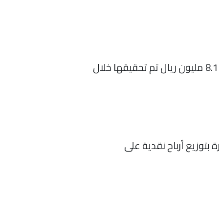
ارتفعت أرباح الشركة إلى 12 مليون ريال بنهاية الربع الأول 2021 بنسبة قدرها 48%، مقارنة بأرباح 8.1 مليون ريال تم تحقيقها خلال
بتوزيع أرباح نقدية على