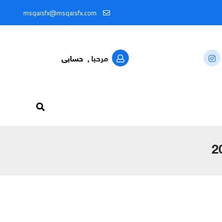
ل المعرّف: @MSQAISFX91
msqaisfx@msqaisfx.com
مرحبا ,
حسابى