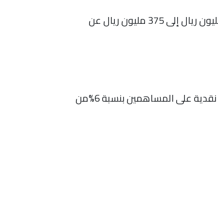
وافقت الجمعية العامة غير العادية للشركة في اجتماعها أمس،على زيادة رأس المال من 250مليون ريال إلى 375 مليون ريال عن
وافقت الجمعية العامة العادية للشركة المنعقدة أمس،على توصية مجلس الإدارة بتوزيع أرباح نقدية على المساهمين بنسبة 6%من