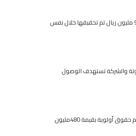
انخفضت أرباح الشركة إلى 57.7مليون ريال بنهاية الربع الأول 2021 بنسبة 42%، مقارنة بأرباح 99.6 مليون ريال تم تحقيقها خلال نفس
اوتة والشركة تستهدف الوصول
وافقت “هيئة السوق” على تخفيض رأس مال الشركة بنسبة 44% ثم زيادته عن طريق طرح أسهم حقوق أولوية بقيمة 480مليون