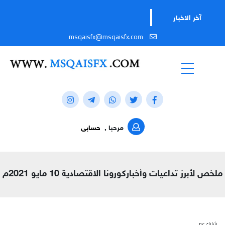
آخر الاخبار
msqaisfx@msqaisfx.com
مرحبا ,
حسابى
ملخص لأبرز تداعيات وأخباركورونا الاقتصادية 10 مايو 2021م
شارك عبر