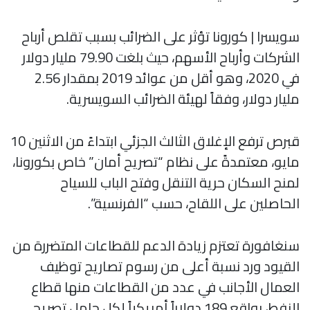
سويسرا | كورونا تؤثر على الضرائب بسبب تقلص أرباح
الشركات وأرباح الأسهم، حيث بلغت 79.90 مليار دولار
في 2020، وهو أقل من عوائد 2019 بمقدار 2.56
مليار دولار، وفقاً لهيئة الضرائب السويسرية.
قبرص ترفع الإغلاق الثالث الجزئي ابتداءً من الاثنين 10
مايو، معتمدةً على نظام “تصريح أمان” خاص بكورونا،
لمنح السكان حرية التنقل وفتح الباب للسياح
الحاصلين على اللقاح، حسب “الفرنسية”.
سنغافورة تعتزم زيادة الدعم للقطاعات المتضررة من
القيود ورد نسبة أعلى من رسوم تصاريح توظيف
العمال الأجانب في عدد من القطاعات منها قطاع
النفط، بواقع 189 دولاراً أمريكياً لكل حامل تصريح