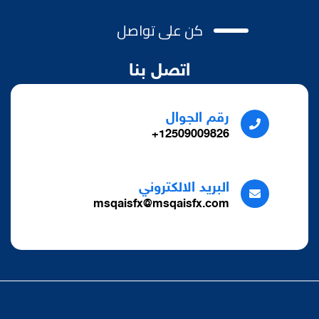
كن على تواصل
اتصل بنا
رقم الجوال
12509009826+
البريد الالكتروني
msqaisfx@msqaisfx.com