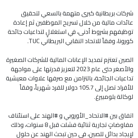
شركات بريطانية كبرى متهمة بالسعي لتحقيق
عائدات مالية من خلال تسريح الموظفين ثم إعادة
توظيفهم بشروط أدنى، في استغلالٍ لتداعيات جائحة
كورونا، وفقاً للاتحاد النقابي البريطاني TUC.
الصين تعتزم تمديد الإعانات المالية للشركات الصغيرة
والأصغر حتى عام 2023 لتعزيز قدرتها على مواجهة
تداعيات الجائحة، بالتزامن مع صرفها علاوات معيشية
للأفراد تصل إلى 105.7 دولار للفرد شهرياً، وفقاً
لوكالة بلومبيرغ.
اتفاق بين #الاتحاد_الأوروبي و #الهند على استئناف
مفاوضاتٍ تجارية ثنائية فشلت قبل 8 سنوات، وذلك
لإيجاد بدائل للصين، في حين تبحث الهند عن حلول