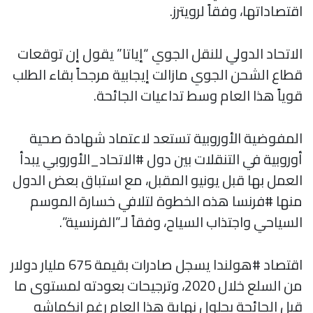
اقتصاداتها، وفقاً لرويترز.
الاتحاد الدولي للنقل الجوي “إياتا” يقول إن توقعات
قطاع الشحن الجوي مازالت إيجابية مرجحاً بقاء الطلب
قوياً هذا العام وسط تداعيات الجائحة.
المفوضية الأوروبية تستعد لاعتماد شهادة صحية
أوروبية في التنقلات بين دول #الاتحاد_الأوروبي يبدأ
العمل بها قبل يونيو المقبل، مع استباق بعض الدول
منها #فرنسا هذه الخطوة لتلافي خسارة الموسم
السياحي واجتذاب السياح، وفقاً لـ”الفرنسية”.
اقتصاد #هولندا يسجل صادرات بقيمة 675 مليار دولار
من السلع خلال 2020، وترجيحات بعودته لمستوى ما
قبل الجائحة بحلول نهاية هذا العام رغم انكماشه