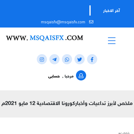
آخر الاخبار
msqaisfx@msqaisfx.com
مرحبا ,
حسابى
ملخص لأبرز تداعيات وأخباركورونا الاقتصادية 12 مايو 2021م
شارك عبر