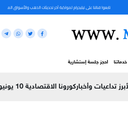
بعوا قناتنا على تيليجرام لمواكبة آخر تحديثات الذهب والأسواق المالية لحظة بلحظة من خلال
خدماتنا
احجز جلسة إستشارية
تداعيات وأخباركورونا الاقتصادية 10 يونيو 2021م