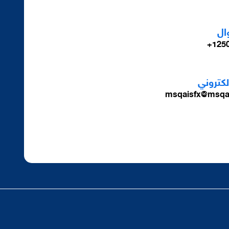
ال
1250
الكتروني
msqaisfx@msqa