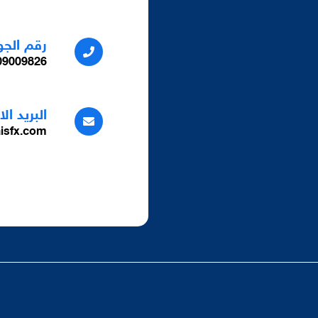
رقم الجو
9009826+
البريد ال
isfx.com