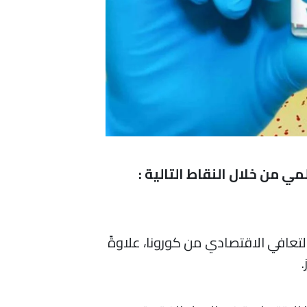
ي من خلال النقاط التالية :
143. مليار يورو على شكل منح وقروض للعام المقبل 2022 لتمويل التعافي الاقتصادي من كورونا، علاوةً