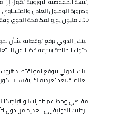
رئيسة المفوضية الأوروبية تقول إن ق
وضرورة الوصول العادل والمتساوي لكل
250 مليون يورو لمكافحة الجوع، وفقاً لوكالة تاس.
احتواء الجائحة بسرعة فضلاً عن الانتعا
العالمية، بعد تعرضه لضربة بسبب كورون
مقاهي ومطاعم #فرنسا و #بلجيكا تست
الرحلات الدولية إلى العديد من دول #أ