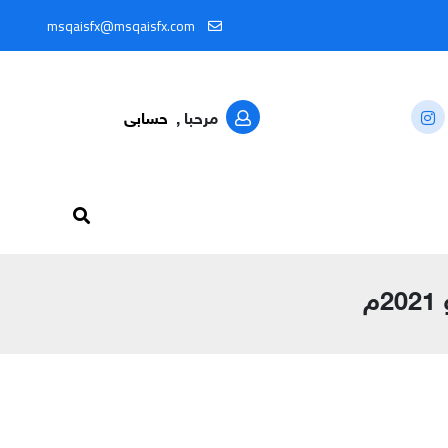
 المعرّف: @MSQAISFX91
msqaisfx@msqaisfx.com
مرحبا ,
حسابى