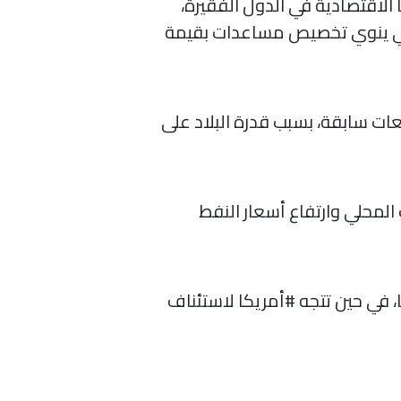
لاقتصادية في الدول الفقيرة،
روبي ينوي تخصيص مساعدات بقيمة
شأن نمو الاقتصاد الصيني إلى 8.5% في 2021 بزيادة 0.6% عن توقعات سابقة، بسبب قدرة البلاد على
لجاري والقادم بنسبة 3.2% بسبب زيادة الطلب المحلي وارتفاع أسعار النفط
 في حين تتجه #أمريكا لاستئناف