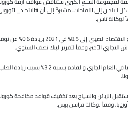
مة لمجموعة السبع الكبرى ستناقش عواقب أزمة كورونا ا
 البلدان إلى اللقاحات، مشيرةً إلى أن #الاتحاد_الأو
البنك_الدولي يرفع توقعاته ب
ش التجاري الأخير، وفقاً لتقرير البنك نصف السنوي.
البنك الدولي يتوقع نمو اقتصاد #روسيا في العام ا
ا.
قبل الزبائن والسياح بعد تخفيف قواعد مكافحة كورونا،
وروبا، وفقاً لوكالة فرانس برس.