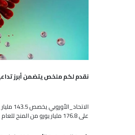
نقدم لكم ملخص يتضمن أبرز تداعيات
على 176.8 مليار يورو من المنح للعام نفسه، ليصل إجمالي المنح إلى 320 مليار يورو، وفقاً لرويترز.