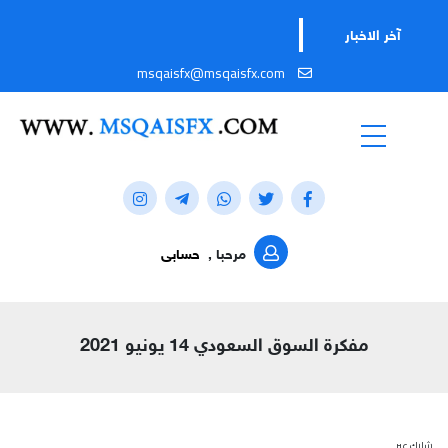
آخر الاخبار
msqaisfx@msqaisfx.com
مرحبا ,
حسابى
مفكرة السوق السعودي 14 يونيو 2021
شارك عبر