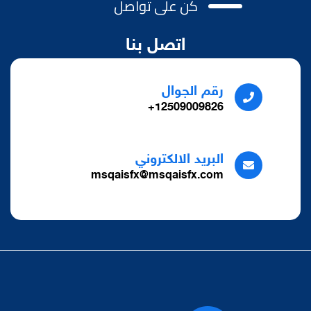
كن على تواصل
اتصل بنا
رقم الجوال
12509009826+
البريد الالكتروني
msqaisfx@msqaisfx.com