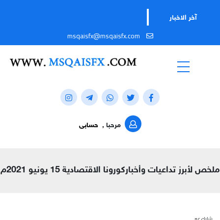
آخر الاخبار
msqaisfx@msqaisfx.com
مرحبا ,
حسابى
ملخص لأبرز تداعيات وأخباركورونا الاقتصادية 15 يونيو 2021م
شارك عبر