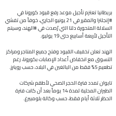
بريطانيا تعتزم تأجيل موعد رفع قيود كورونا في
#إنجلترا والمقرر في 21 يونيو الجاري، خوفاً من تفشي
السلالة المتحورة دلتا التي رُصدت في #الهند، وسيتم
التأجيل لأربعة أسابيع حتى 19 يوليو.
الهند تعلن تخفيف القيود وفتح جميع المتاجر ومراكز
التسوق مع انخفاض أعداد الإصابات بكورونا، رغم
تطعيم 5% فقط من البالغين في البلاد، حسب رويترز.
تايوان تمدد فترة الحجر الصحي لأطقم شركات
الطيران المحلية لمدة 14 يوماً بعد أن كانت فترة
الحظر ثلاثة أيام فقط، حسب وكالة بلومبيرغ.