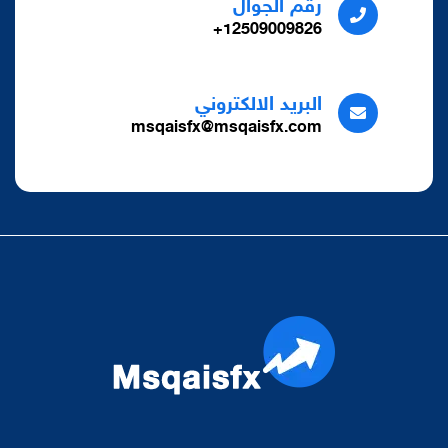
رقم الجوال
12509009826+
البريد الالكتروني
msqaisfx@msqaisfx.com