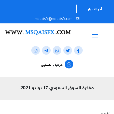
آخر الاخبار
msqaisfx@msqaisfx.com
مرحبا ,
حسابى
مفكرة السوق السعودي 17 يونيو 2021
شارك عبر