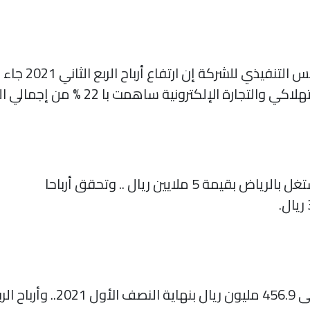
قال محمد جلال ا
رة الإلكترونية ساهمت با 22 % من إجمالي المبيعات.
 ملايين ريال .. وتحقق أرباحا
(- 9 %).