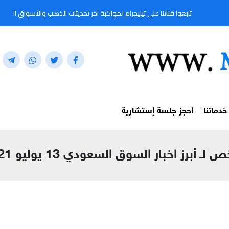
تابعوا قناتنا على تيليجرام لمواكبة آخر تحديثات الذهب والأسواق المالية لحظة بلحظة من خل
خدماتنا
احجز جلسة إستشارية
لـ أبرز اخبار السوق السعودي 13 يوليو 2021