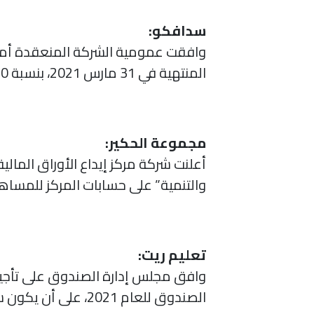
سدافكو:
وافقت عمومية الشركة المنعقدة أمس 
المنتهية في 31 مارس 2021، بنسبة 30 % من رأس المال (ما يعادل 3 ريالات للسهم).
مجموعة الحكير:
أعلنت شركة مركز إيداع الأوراق المال
والتنمية” على حسابات المركز للمساهمين المس
تعليم ريت:
وافق مجلس إدارة الصندوق على تأجيل 
الصندوق للعام 2021، على أن يكون سريان الزيادة ابتداء من العام 2022.