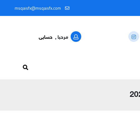
ال المعرّف: @MSQAISFX91
msqaisfx@msqaisfx.com
مرحبا ,
حسابى