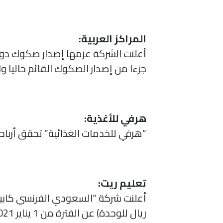
المراكز العربية:
أعلنت الشركة عزمها إصدار صكوك دولي
جزءا من إصدار الصكوك القائم حاليا والذي أصدر بتاريخ 7 أبريل 2021 والبالغة قيمته
هرفي للأغذية:
“هرفي للخدمات الغذائية” تحقق أرباحا قدرها 52.1 مليون ريال بنهاية النصف الأول 2021 .. وارباح الربع ال
تعليم ريت:
ريال للوحدة) عن الفترة من 1 يناير 2021 إلى 30 يونيو 2021.