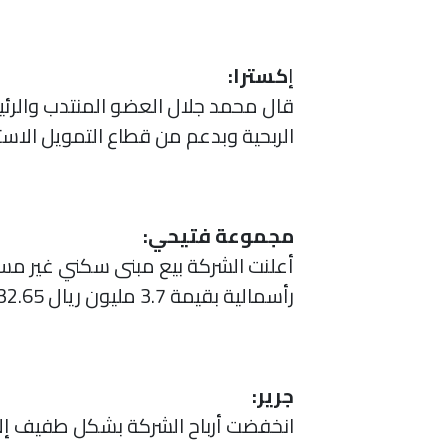
إ
كسترا:
الربحية وبدعم من قطاع التمويل الاستهلاكي والتجا
مجموعة فتيحي:
أعلنت الشركة بيع مبنى سكني غير مستغل بالرياض بقيمة 5
رأسمالية بقيمة 3.7 مليون ريال 32.65 ريال.
جرير:
انخفضت أرباح الشركة بشكل طفيف إلى 456.9 مليون ريال بنهاية النصف الأول 2021.. وأرباح الربع الثاني 189.2 مليون ريال 