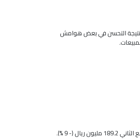
لعضو المنتدب والرئيس التنفيذي للشركة إن ارتفاع أرباح الربع الثاني 2021 جاء نتيجة التحسن في بعض هوامش