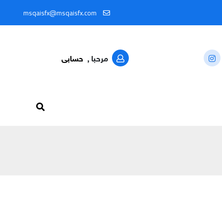
ن خلال المعرّف: @MSQAISFX91
msqaisfx@msqaisfx.com
مرحبا ,
حسابى