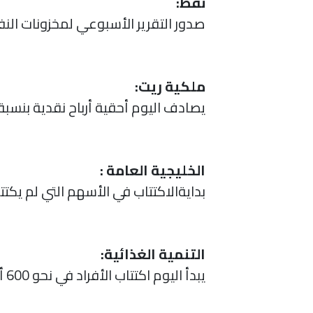
نفط:
صدور التقرير الأسبوعي لمخزونات الن
ملكية ريت:
يصادف اليوم أحقية أرباح نقدية بنسبة 1.30 %، بواقع 0.13 ريال للوحدة عن الربع الثاني للعام المالي 021
الخليجية العامة :
بدايةالاكتتاب في الأسهم التي لم يكتتب
التنمية الغذائية:
يبدأ اليوم اكتتاب الأفراد في نحو 600 ألف سهم من أسهم شركة “التنمية الغذائية” والذي يستمر لمدة يوم واحد فقط.