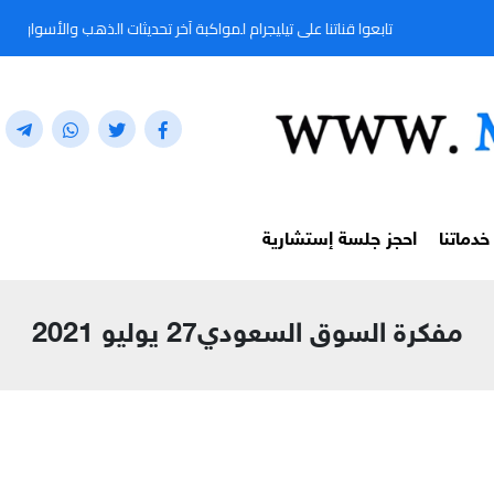
تابعوا قناتنا على تيليجرام لمواكبة آخر تحديثات الذهب والأسواق المالية لحظة بلحظة م
خدماتنا
احجز جلسة إستشارية
مفكرة السوق السعودي27 يوليو 2021