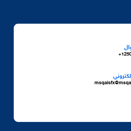
ال
1250
الكتروني
msqaisfx@msqa