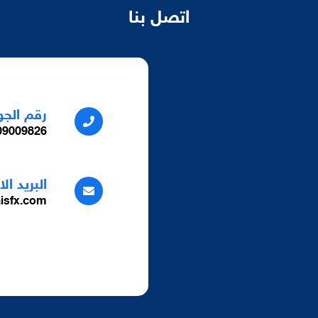
اتصل بنا
رقم الجو
9009826+
البريد ال
isfx.com