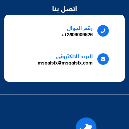
اتصل بنا
رقم الجوال
12509009826+
البريد الالكتروني
msqaisfx@msqaisfx.com