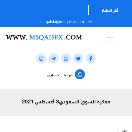
آخر الاخبار
msqaisfx@msqaisfx.com
مرحبا ,
حسابى
مفكرة السوق السعودي3 أغسطس 2021
شارك عبر