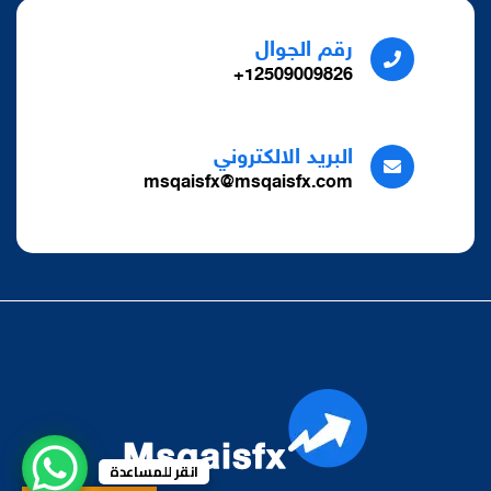
رقم الجوال
12509009826+
البريد الالكتروني
msqaisfx@msqaisfx.com
انقر للمساعدة