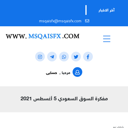
آخر الاخبار
msqaisfx@msqaisfx.com
مرحبا ,
حسابى
مفكرة السوق السعودي 5 أغسطس 2021
شارك عبر