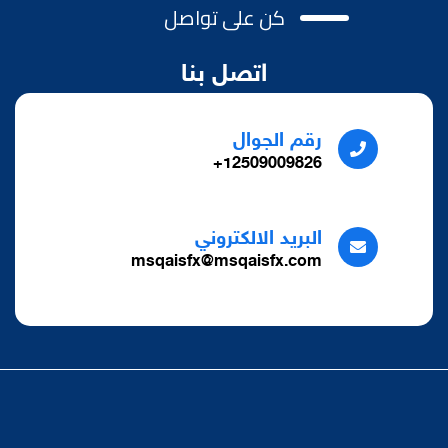
كن على تواصل
اتصل بنا
رقم الجوال
12509009826+
البريد الالكتروني
msqaisfx@msqaisfx.com