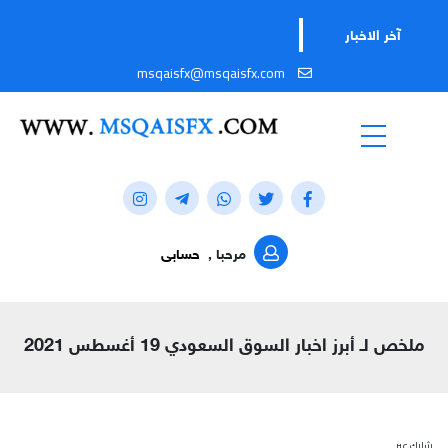
آخر الاخبار
msqaisfx@msqaisfx.com
مرحبا ,
حسابى
ملخص لـ أبرز اخبار السوق السعودي 19 أغسطس 2021
شارك عبر