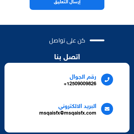
كن على تواصل
اتصل بنا
رقم الجوال
12509009826+
البريد الالكتروني
msqaisfx@msqaisfx.com