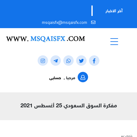
آخر الاخبار
msqaisfx@msqaisfx.com
مرحبا ,
حسابى
مفكرة السوق السعودي 25 أغسطس 2021
شارك عبر