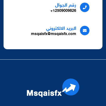
رقم الجوال
12509009826+
البريد الالكتروني
msqaisfx@msqaisfx.com