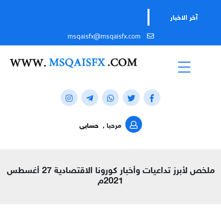
آخر الاخبار
msqaisfx@msqaisfx.com
مرحبا ,
حسابى
ملخص لأبرز تداعيات وأخبار كورونا الاقتصادية 27 أغسطس
2021م