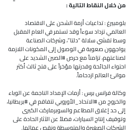
من خلال النقاط التالية :
بلومبيرغ : تداعيات أزمة الشحن على الاقتصاد
العالمي تزداد سوءاً وقد تستمر في العام المقبل
وسط تفشي سلالة “دلتا”، وشركات الصناعة
يواجهون صعوبة في الوصول إلى المكونات اللازمة
لصناعتهم، تزامناً مع حرص #الصين الشديد على
احتواء الجائحة وقدرتها مؤخراً على فتح ثالث أكثر
موانئ العالم ازدحاماً.
وكالة فرانس برس : أزمات الإمداد الناجمة عن الوباء
والخروج من #الاتحاد_الأوروبي تتفاقم في #بريطانيا،
إلى حد إغلاق المطاعم والسوبرماركت الكبرى
وتوقيف إنتاج السيارات، فضلاً عن الآثار الحادة على
الشركات الصغيرة والمتوسطة ونقص عمالها.