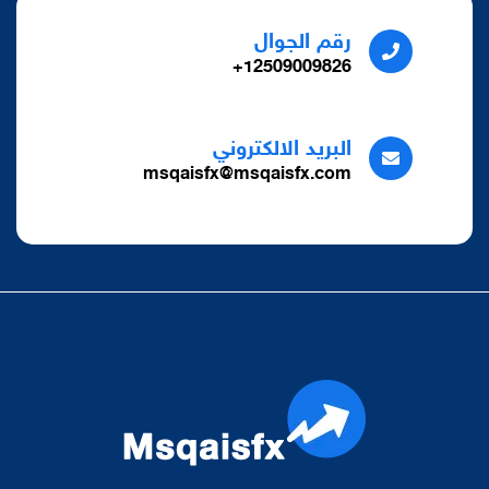
رقم الجوال
12509009826+
البريد الالكتروني
msqaisfx@msqaisfx.com