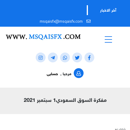
آخر الاخبار
msqaisfx@msqaisfx.com
مرحبا ,
حسابى
مفكرة السوق السعودي1 سبتمبر 2021
شارك عبر