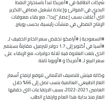
شركات الطاقة في #أمريكا تبدأ باستخراج النفط
البحري في الموانئ وإعادة تشغيل مصافي التكرير
التي أُغلقت بسبب إعصار “إيدا”، مع بقاء معوقات
الإنتاج النفطي في منشآت رئيسية، بحسب رويترز.
#السعودية | #أرامكو تخفض سعر الخام الخفيف لـ
#آسيا في أكتوبر إلى 1.7 دولار للبرميل، مقارنةً بسبتمبر
الذي بلغت العلاوة فيه ثلاثة دولارات، مع الإبقاء على
سعر البيع لـ #أمريكا و #أوروبا ثابتة.
وكالة فيتش للتصنيف الائتماني تتوقع ارتفاع أسعار
الغاز الطبيعي العالمية بنسب تصل إلى 66% خلال
العامين 2021-2022، بسبب الارتفاعات التي حققها
الغاز منذ بداية هذا العام وارتفاع الطلب.