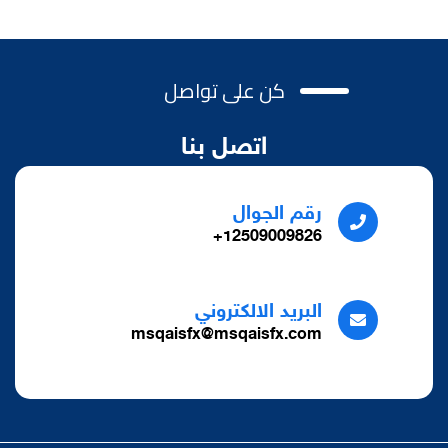
كن على تواصل
اتصل بنا
رقم الجوال
12509009826+
البريد الالكتروني
msqaisfx@msqaisfx.com