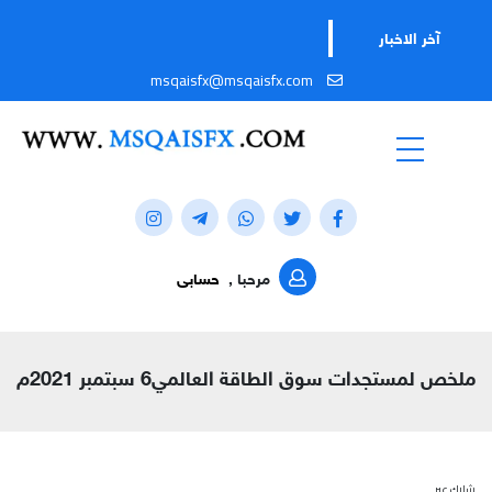
آخر الاخبار
msqaisfx@msqaisfx.com
مرحبا ,
حسابى
ملخص لمستجدات سوق الطاقة العالمي6 سبتمبر 2021م
شارك عبر