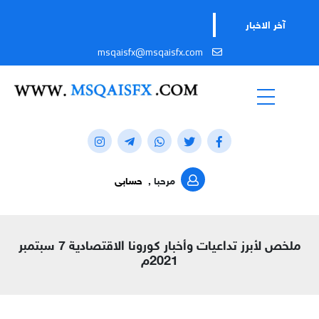
آخر الاخبار
msqaisfx@msqaisfx.com
مرحبا ,
حسابى
ملخص لأبرز تداعيات وأخبار كورونا الاقتصادية 7 سبتمبر
2021م