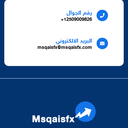
رقم الجوال
12509009826+
البريد الالكتروني
msqaisfx@msqaisfx.com