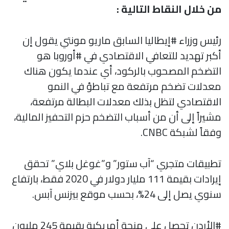
من خلال النقاط التالية :
رئيس وزراء #إيطاليا السابق ماريو مونتي يقول إن
أكبر تهديد للتعافي الاقتصادي في #أوروبا هو
التضخم المصحوب بالركود، أي عندما يكون هناك
معدلات تضخم مرتفعة مع تباطؤ في النمو
الاقتصادي لتظل بذلك معدلات البطالة مرتفعة،
مشيراً إلى أن من أسباب التضخم حزم التحفيز المالية،
وفقاً لشبكة CNBC.
تطبيقات متجري “آب ستور” و”غوغل بلاي” تحقق
إيرادات بقيمة 111 مليار دولار في 2020 فقط، بارتفاع
سنوي يصل إلى 24%، بحسب موقع بيزنس آبس.
#الأردن تحصل على منحة أمريكية بقيمة 245 مليون