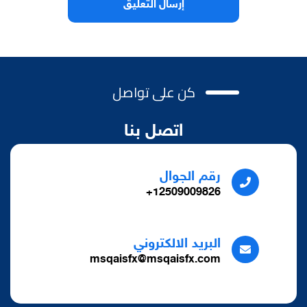
كن على تواصل
اتصل بنا
رقم الجوال
12509009826+
البريد الالكتروني
msqaisfx@msqaisfx.com