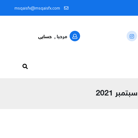
ة من خلال المعرّف: @MSQAISFX91
msqaisfx@msqaisfx.com
مرحبا ,
حسابى