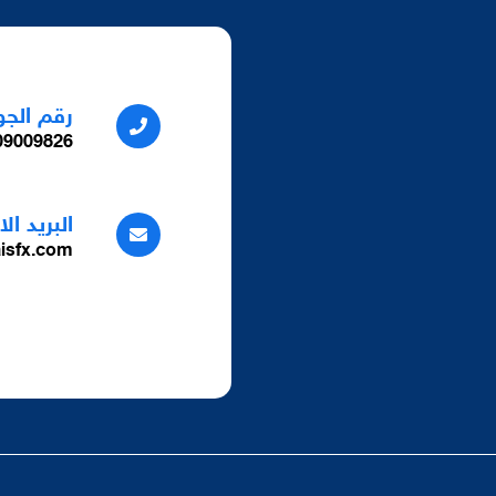
رقم الجو
9009826+
البريد ال
isfx.com