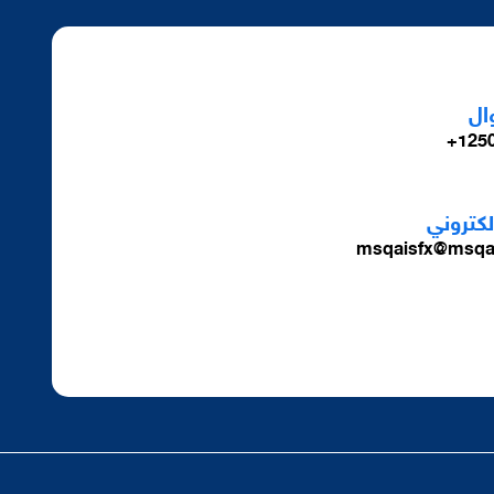
ال
1250
الكتروني
msqaisfx@msqa