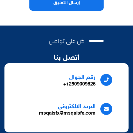
كن على تواصل
اتصل بنا
رقم الجوال
12509009826+
البريد الالكتروني
msqaisfx@msqaisfx.com