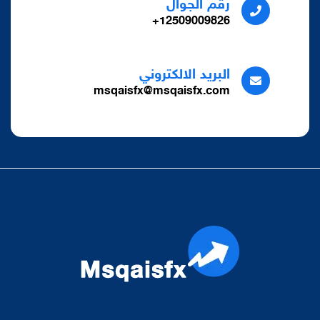
رقم الجوال
12509009826+
البريد الالكتروني
msqaisfx@msqaisfx.com