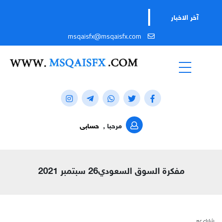
آخر الاخبار
msqaisfx@msqaisfx.com
مرحبا ,
حسابى
مفكرة السوق السعودي26 سبتمبر 2021
شارك عبر