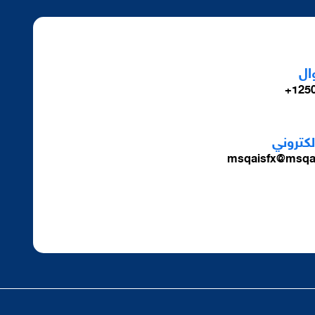
ال
1250
الكتروني
msqaisfx@msqa