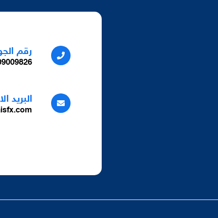
رقم الجو
9009826+
البريد ال
isfx.com