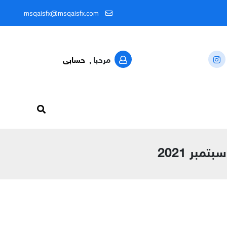
ن خلال المعرّف: @MSQAISFX91
msqaisfx@msqaisfx.com
مرحبا ,
حسابى