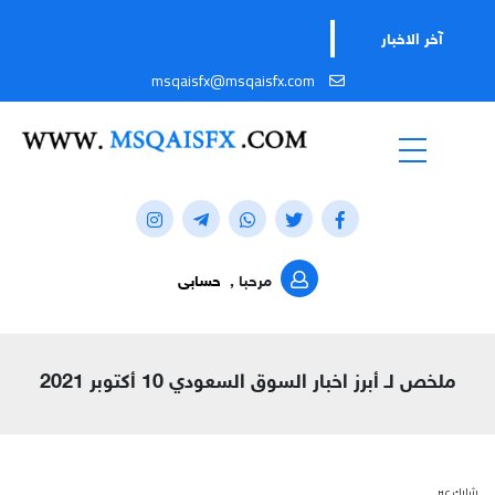
تابعو
آخر الاخبار
msqaisfx@msqaisfx.com
مرحبا ,
حسابى
ملخص لـ أبرز اخبار السوق السعودي 10 أكتوبر 2021
شارك عبر