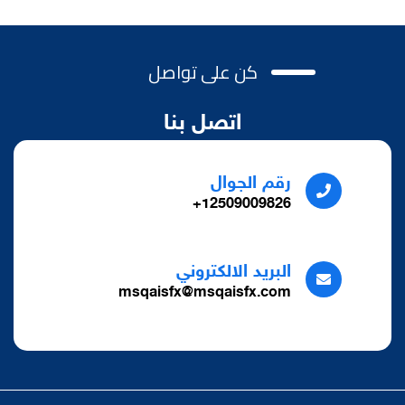
كن على تواصل
اتصل بنا
رقم الجوال
12509009826+
البريد الالكتروني
msqaisfx@msqaisfx.com