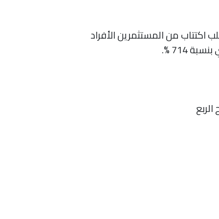
دوق بطرح حوالي 229.05 مليون ريال سعودي للاشتراكات النقدية، نتج عنها 30,582 طلب اكتتاب من المستثمرين الأفراد