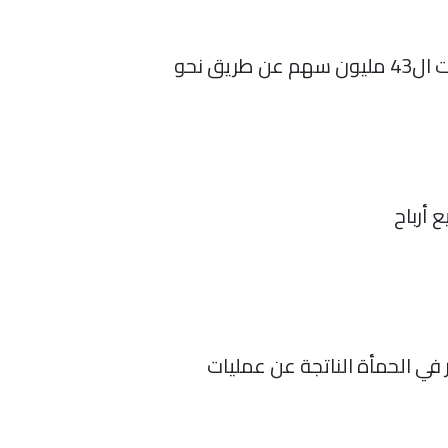
تراجع سهم الشركة خلال جلسة أمس الثلاثاء، بنسبة 8% عند 67 ريالا، وسط تداولات كثيفة تجاوزت ال43 مليون سهم عن طريق نحو
 أرباح
في الحمأة الناتجة عن عمليات