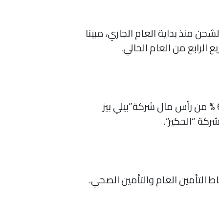
ن منذ بداية العام الجاري، مبينا
وقعت الشركة خطاب نوايا غير ملزم مع “شركة نيو کو” بخصوص احتمالية قيام الحكير ببيع 66.67 % من رأس مال شركة”بيلي بيز
التأمين العام والتأمين الصحي.