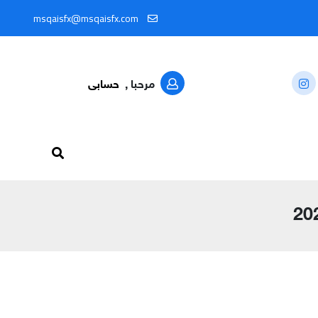
ال المعرّف: @MSQAISFX91
msqaisfx@msqaisfx.com
مرحبا ,
حسابى