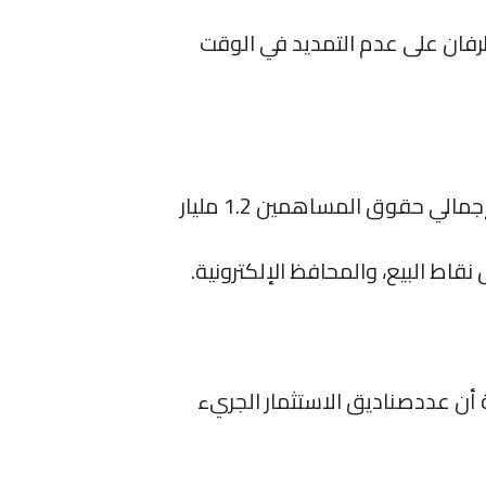
طرفان على عدم التمديد في الوقت
قالت الشركة، إنها تمتلك ميزانية عمومية قوية، حيث بلغ إجمالي أصولها حوالي 1.9 مليار ريال، وإجمالي حقوق المساهمين 1.2 مليار
الناشئة، مبينة أن عددصناديق الاستثمار الجريء