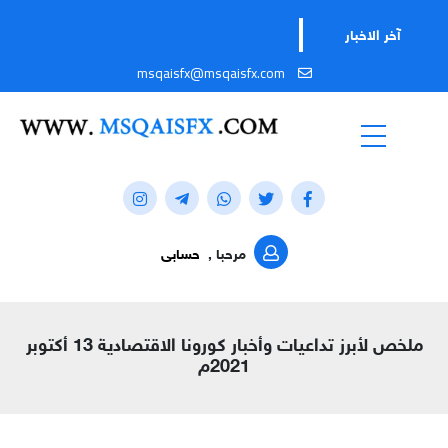
آخر الاخبار
msqaisfx@msqaisfx.com
مرحبا ,
حسابى
ملخص لأبرز تداعيات وأخبار كورونا الاقتصادية 13 أكتوبر
2021م