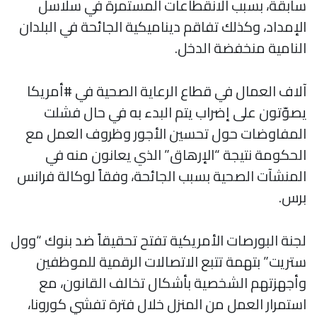
سابقة، بسبب الانقطاعات المستمرة في سلاسل
الإمداد، وكذلك تفاقم ديناميكية الجائحة في البلدان
النامية منخفضة الدخل.
آلاف العمال في قطاع الرعاية الصحية في #أمريكا
يصوّتون على إضراب يتم البدء به في حال فشلت
المفاوضات حول تحسين الأجور وظروف العمل مع
الحكومة نتيجة “الإرهاق” الذي يعانون منه في
المنشآت الصحية بسبب الجائحة، وفقاً لوكالة فرانس
برس.
لجنة البورصات الأمريكية تفتح تحقيقاً ضد بنوك “وول
ستريت” بتهمة تتبع الاتصالات الرقمية للموظفين
وأجهزتهم الشخصية بأشكال تخالف القانون، مع
استمرار العمل من المنزل خلال فترة تفشي كورونا،