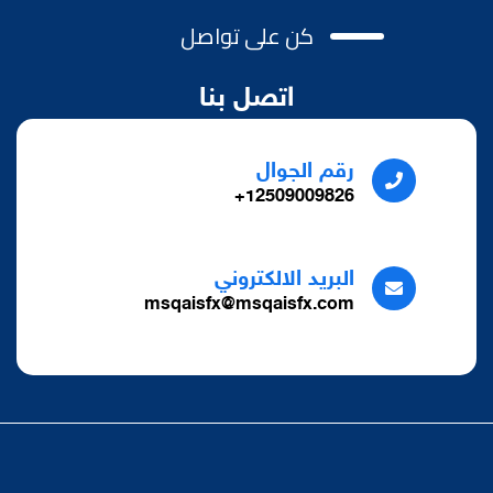
كن على تواصل
اتصل بنا
رقم الجوال
12509009826+
البريد الالكتروني
msqaisfx@msqaisfx.com