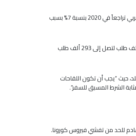
البنك المركزي في #المغرب يتوقع تسجيل نمو بنسبة 6.2% هذا العام بعد تسجيل الاقتصاد المغربي تراجعاً في 2020 بنسبة 7% بسبب
سوق العمل الأمريكية تتحسن جزئياً بعد تراجع في طلبات الإعانة المالية من البطالة بمقدار 36 ألف طلب لتصل إلى 293 ألف طلب
د، حيث “يجب أن تكون اللقاحات
ثابة الشرط المسبق للسفر”.