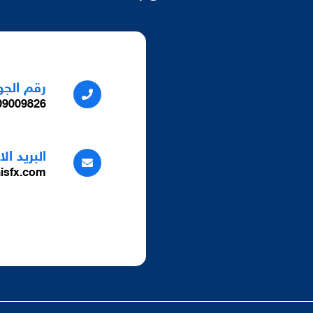
رقم الجو
9009826+
البريد ال
isfx.com