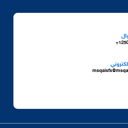
ال
1250
الكتروني
msqaisfx@msqa