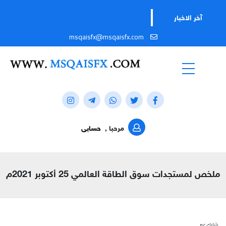
آخر الاخبار
msqaisfx@msqaisfx.com
مرحبا ,
حسابى
ملخص لمستجدات سوق الطاقة العالمي 25 أكتوبر 2021م
شارك عبر