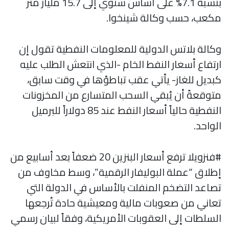
بنسبة 7.1% على أساس سنوي إلى 15.7 مليار متر
مكعب، حسب وكالة شينخوا.
وكالة بلاتس الدولية للمعلومات النفطية تقول إن
ارتفاع أسعار النفط الخام -الذي انتعش الطلب عليه
كبديل للغاز- يأتي عقب تباطؤها في وقت سابق،
متوقعةً أن يُبقي السحب المتسارع من المخزونات
النفطية حالياً أسعار النفط عند 85 دولاراً للبرميل
الواحد.
#فنزويلا ترفع أسعار البنزين 20 ضعفاً بعد أسابيع من
إطلاق “عملة البوليفار الرقمية”، وسط مخاوف من
تصاعد التضخم المنفلت بالأساس في الدولة التي
تعاني من صعوبات مالية ومعيشية حادة تُرجعها
السلطات إلى العقوبات الأمريكية، وفقاً لبيان رسمي