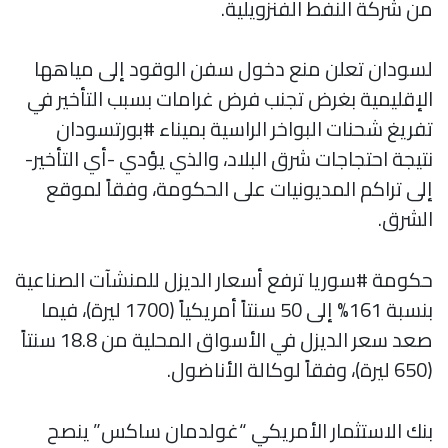
من شركة النفط الفنزويلية.
لسودان تعلن منع دخول سفن الوقود إلى مياهها
الإقليمية بغرض تجنب فرض غرامات بسبب التأخير في
تفريغ شحنات البواخر الراسية بميناء #بورتسودان
نتيجة احتجاجات شرق البلاد، والذي يؤدي -أي التأخير-
إلى تراكم المديونيات على الحكومة، وفقاً لموقع
الشرق.
حكومة #سوريا ترفع أسعار الديزل للمنشآت الصناعية
بنسبة 161% إلى 50 سنتاً أمريكياً (1700 ليرة)، فيما
صعد سعر الديزل في الأسواق المحلية من 18.8 سنتاً
(650 ليرة)، وفقاً لوكالة الأناضول.
بنك الاستثمار الأمريكي “غولدمان ساكس” ينصح