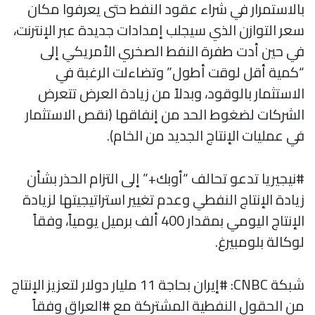
بالاستمرار في شراء عقود النفط حتى يعرفوا مكان
سعر التوازن الذي سيجلب إمدادات جديدة عبر الإنترنت،
في حين أدت طفرة النفط الصخري الأمريكي إلى
“كمية أقل لوقت أطول” وتضاءلت الرغبة في
الاستثمار بالوقود، وبدلاً من زيادة العرض تتعرض
الشركات لضغوط الحد من إنفاقها (نقص الاستثمار
في عمليات الإنتاج الجديد من الخام).
#نيجيريا تدعو تحالف “أوبك+” إلى التزام الحذر بشأن
زيادة الإنتاج النفطي وعدم تغيير استراتيجيتها لزيادة
الإنتاج اليومي بمقدار 400 ألف برميل يومياً، وفقاً
لوكالة بلومبيرغ.
شبكة CNBC: #إيران بحاجة 11 مليار دولار لتعزيز الإنتاج
من الحقول النفطية المشتركة مع #العراق وفقاً