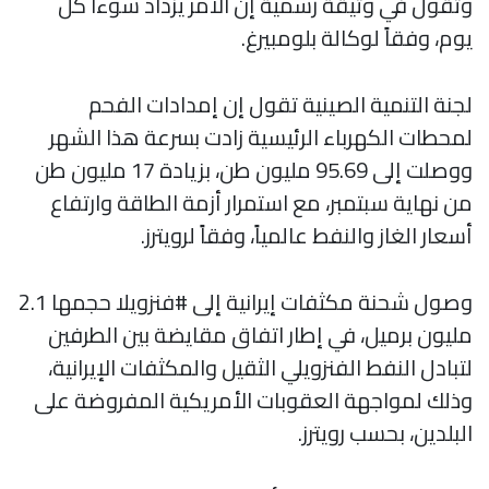
وتقول في وثيقة رسمية إن الأمر يزداد سوءاً كل
يوم، وفقاً لوكالة بلومبيرغ.
لجنة التنمية الصينية تقول إن إمدادات الفحم
لمحطات الكهرباء الرئيسية زادت بسرعة هذا الشهر
ووصلت إلى 95.69 مليون طن، بزيادة 17 مليون طن
من نهاية سبتمبر، مع استمرار أزمة الطاقة وارتفاع
أسعار الغاز والنفط عالمياً، وفقاً لرويترز.
وصول شحنة مكثفات إيرانية إلى #فنزويلا حجمها 2.1
مليون برميل، في إطار اتفاق مقايضة بين الطرفين
لتبادل النفط الفنزويلي الثقيل والمكثفات الإيرانية،
وذلك لمواجهة العقوبات الأمريكية المفروضة على
البلدين، بحسب رويترز.