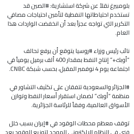
بلومبيرغ نقلاً عن شركة استشارية: #الصين قد
تستخدم احتياطاتها النفطية لتأمين احتياجات مصافي
التكرير التي تواجه عجزاً بعد أن انخفضت الواردات هذا
العام.
نائب رئيس وزراء #روسيا يتوقع أن يرفع تحالف
“أوبك+” إنتاج النفط بمقدار 400 ألف برميل يومياً في
اجتماعه يوم 4 نوفمبر المقبل، بحسب شبكة CNBC.
#الجزائر والسعودية تتفقان على تكثيف التشاور في
منظمة “أوبك” لضمان استقرار أسعار النفط وتوازن
الأسواق العالمية، وفقاً للرئاسة الجزائرية.
توقف معظم محطات الوقود في #إيران بسبب خلل
فني في النظام الإلكتروني الموحد لتوزيع الوقود بعد