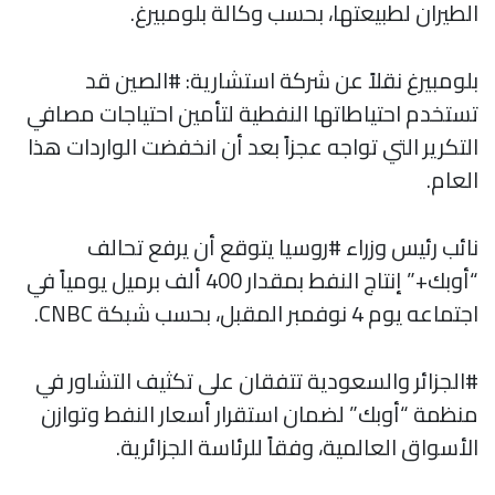
الطيران لطبيعتها، بحسب وكالة بلومبيرغ.
بلومبيرغ نقلاً عن شركة استشارية: #الصين قد
تستخدم احتياطاتها النفطية لتأمين احتياجات مصافي
التكرير التي تواجه عجزاً بعد أن انخفضت الواردات هذا
العام.
نائب رئيس وزراء #روسيا يتوقع أن يرفع تحالف
“أوبك+” إنتاج النفط بمقدار 400 ألف برميل يومياً في
اجتماعه يوم 4 نوفمبر المقبل، بحسب شبكة CNBC.
#الجزائر والسعودية تتفقان على تكثيف التشاور في
منظمة “أوبك” لضمان استقرار أسعار النفط وتوازن
الأسواق العالمية، وفقاً للرئاسة الجزائرية.