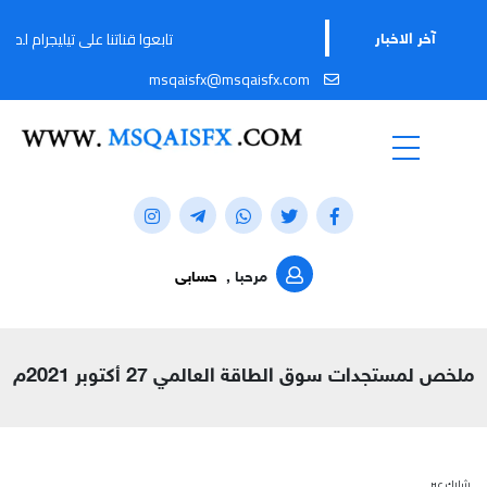
تابعوا قناتنا على تيليجرام لمواكبة آخر 
آخر الاخبار
msqaisfx@msqaisfx.com
مرحبا ,
حسابى
ملخص لمستجدات سوق الطاقة العالمي 27 أكتوبر 2021م
شارك عبر