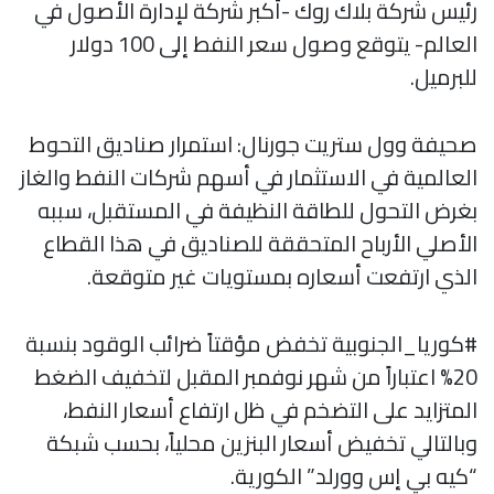
رئيس شركة بلاك روك -أكبر شركة لإدارة الأصول في
العالم- يتوقع وصول سعر النفط إلى 100 دولار
للبرميل.
صحيفة وول ستريت جورنال: استمرار صناديق التحوط
العالمية في الاستثمار في أسهم شركات النفط والغاز
بغرض التحول للطاقة النظيفة في المستقبل، سببه
الأصلي الأرباح المتحققة للصناديق في هذا القطاع
الذي ارتفعت أسعاره بمستويات غير متوقعة.
#كوريا_الجنوبية تخفض مؤقتاً ضرائب الوقود بنسبة
20% اعتباراً من شهر نوفمبر المقبل لتخفيف الضغط
المتزايد على التضخم في ظل ارتفاع أسعار النفط،
وبالتالي تخفيض أسعار البنزين محلياً، بحسب شبكة
“كيه بي إس وورلد” الكورية.