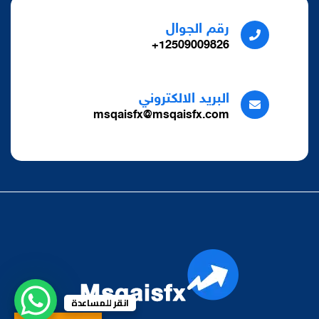
رقم الجوال
12509009826+
البريد الالكتروني
msqaisfx@msqaisfx.com
انقر للمساعدة