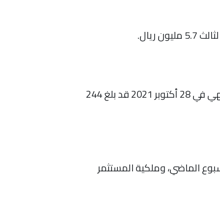
أعلنت السوق المالية السعودية “تداول” أن صافي مبيعات الأجانب خلال الأسبوع الماضي المنتهي في 28 أكتوبر 2021 قد بلغ 244
هم ترتفع إلى 10508.6 مليار ريال(+ 0.03 %) بنهاية الأسبوع الماضي، وملكية المستثمر