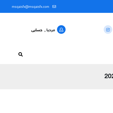
ال المعرّف: @MSQAISFX91
msqaisfx@msqaisfx.com
مرحبا ,
حسابى