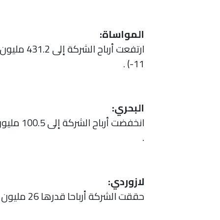
المواساة:
11-) .
البحري:
.
لازوردي:
حققت الشركة أرباحا قدرها 26 مليون ريال بنهاية التسعة أشهر الأولى 2021، وبلغت أرباح الربع الثالث 7.8 مليون ريال.