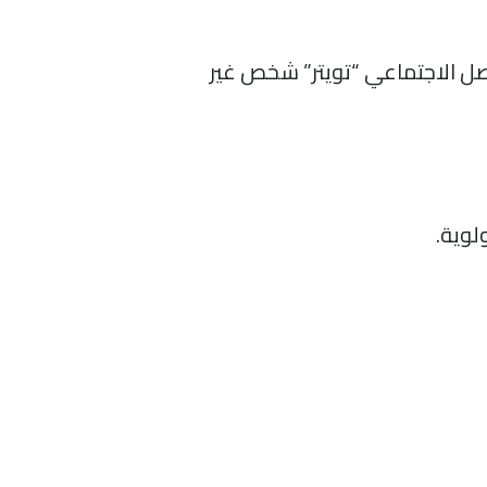
هم السعودية (rabeh_saudi@) في موقع التواصل الاجتماعي “تويتر” شخص غير
لوية.