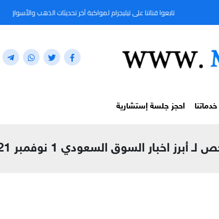
تابعوا قناتنا على تيليجرام لمواكبة آخر تحديثات الذهب والأسواق المالية لحظة بلحظة من خل
خدماتنا
احجز جلسة إستشارية
لـ أبرز اخبار السوق السعودي 1 نوفمبر 2021