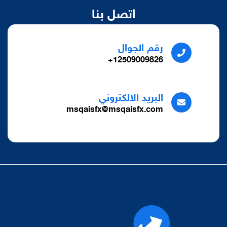
اتصل بنا
رقم الجوال
12509009826+
البريد الالكتروني
msqaisfx@msqaisfx.com