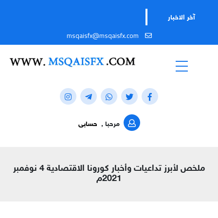
آخر الاخبار
msqaisfx@msqaisfx.com
مرحبا ,
حسابى
ملخص لأبرز تداعيات وأخبار كورونا الاقتصادية 4 نوفمبر
2021م