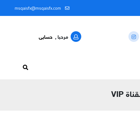
لمعرّف: @MSQAISFX91
msqaisfx@msqaisfx.com
مرحبا ,
حسابى
 VIP