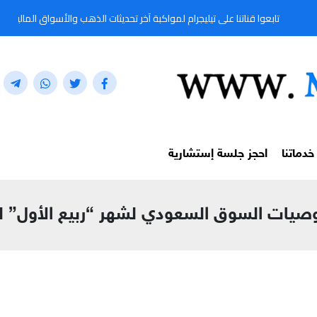
وا قناتنا على تيليجرام لمواكبة آخر تحديثات الذهب والأسواق المالية لحظة بلحظة من خلال ا
خدماتنا
احجز جلسة إستشارية
ات السوق السعودي لشهر “ربيع الأول” لقناة